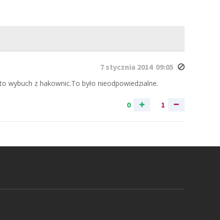
7 stycznia 2014 09:05
to wybuch z hakownic.To było nieodpowiedzialne.
0
1