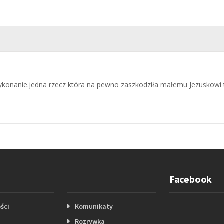
ykonanie.jedna rzecz która na pewno zaszkodziła małemu Jezuskowi 
Facebook
ści
Komunikaty
Rozrywka