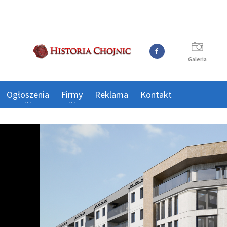
Galeria
Ogłoszenia
Firmy
Reklama
Kontakt