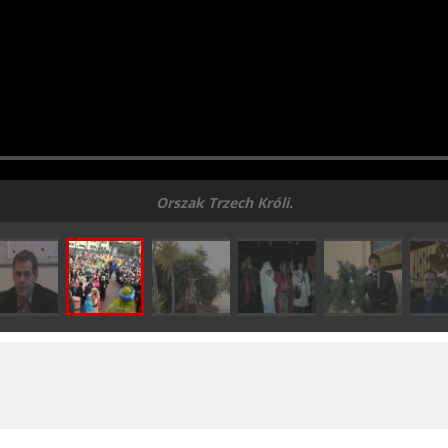
Orszak Trzech Króli.