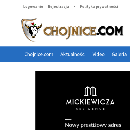
Logowanie
Rejestracja
•
Polityka prywatności
Chojnice.com
Aktualności
Video
Galeria