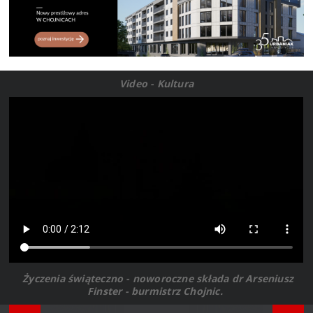
Video - Kultura
Życzenia świąteczno - noworoczne składa dr Arseniusz
Finster - burmistrz Chojnic.