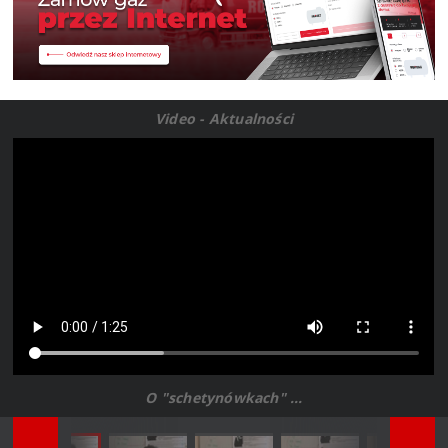
Video - Aktualności
O "schetynówkach" ...