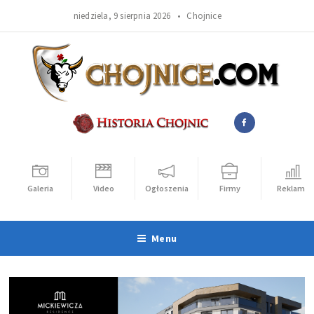
niedziela, 9 sierpnia 2026 •
Chojnice
Galeria
Video
Ogłoszenia
Firmy
Reklama
Menu