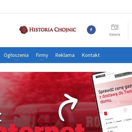
Galeria
Ogłoszenia
Firmy
Reklama
Kontakt