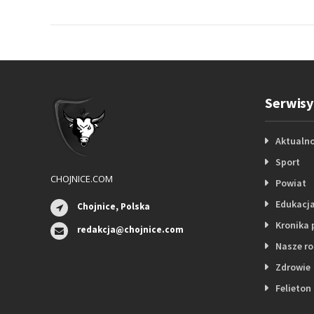
Serwisy
Aktualno
Sport
CHOJNICE.COM
Powiat
Edukacj
Chojnice, Polska
Kronika 
redakcja@chojnice.com
Nasze r
Zdrowie
Felieton