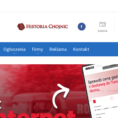
Galeria
Ogłoszenia
Firmy
Reklama
Kontakt