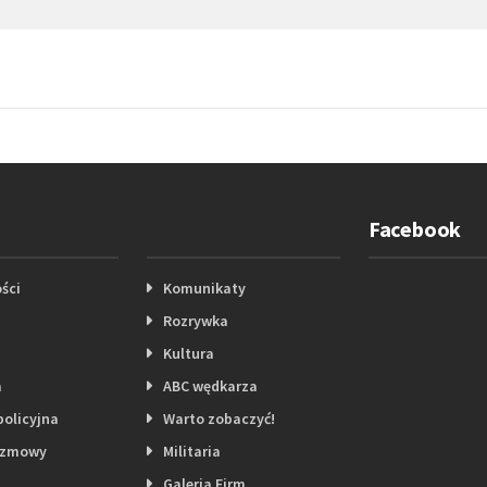
Facebook
ści
Komunikaty
Rozrywka
Kultura
a
ABC wędkarza
policyjna
Warto zobaczyć!
ozmowy
Militaria
Galeria Firm