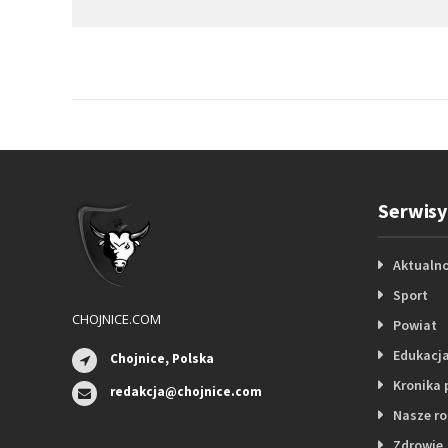
Serwisy
Aktualno
Sport
CHOJNICE.COM
Powiat
Edukacj
Chojnice, Polska
Kronika 
redakcja@chojnice.com
Nasze r
Zdrowie