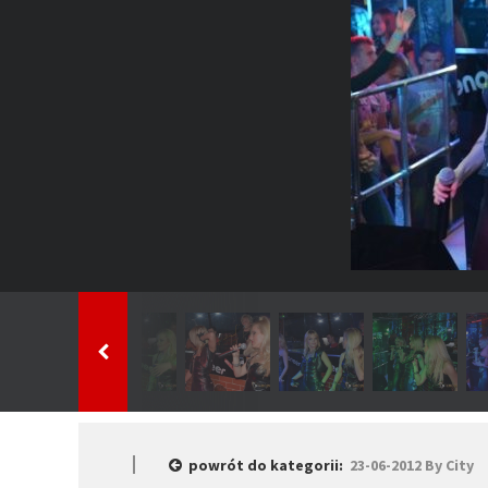
powrót do kategorii:
23-06-2012 By City