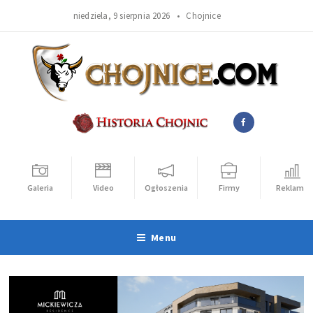
niedziela, 9 sierpnia 2026 •
Chojnice
Galeria
Video
Ogłoszenia
Firmy
Reklama
Menu