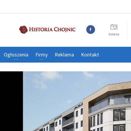
Galeria
Ogłoszenia
Firmy
Reklama
Kontakt