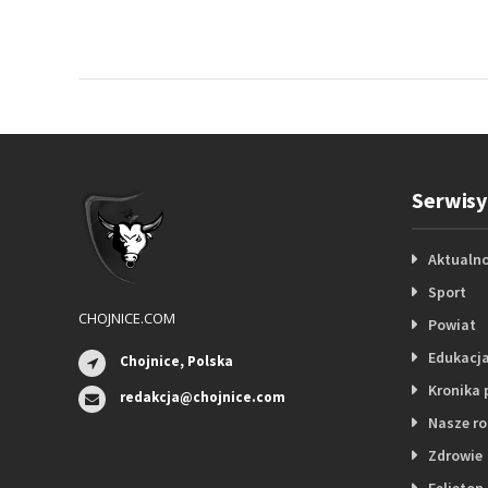
Serwisy
Aktualno
Sport
CHOJNICE.COM
Powiat
Edukacj
Chojnice, Polska
Kronika 
redakcja@chojnice.com
Nasze r
Zdrowie