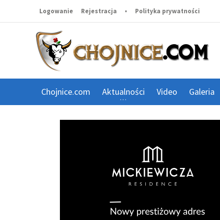
Logowanie
Rejestracja
•
Polityka prywatności
Chojnice.com
Aktualności
Video
Galeria