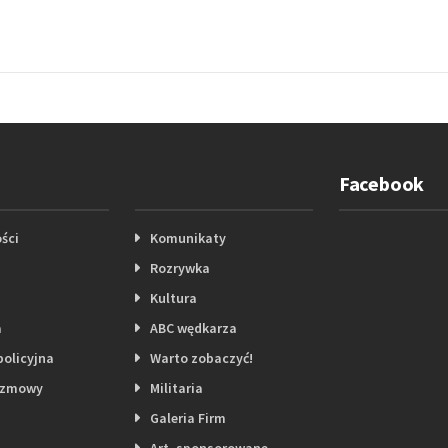
Facebook
ści
Komunikaty
Rozrywka
Kultura
a
ABC wędkarza
policyjna
Warto zobaczyć!
ozmowy
Militaria
Galeria Firm