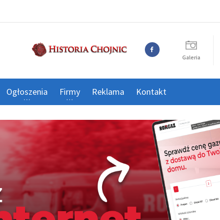
Galeria
Ogłoszenia
Firmy
Reklama
Kontakt