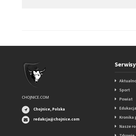
Serwisy
Aktualno
Sport
CHOJNICE.COM
Powiat
Edukacj
Chojnice, Polska
Kronika 
redakcja@chojnice.com
Nasze r
Zdrowie