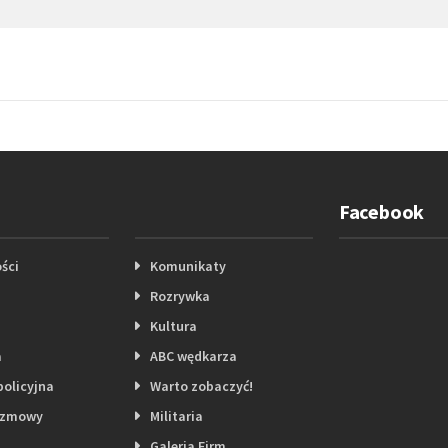
Facebook
ści
Komunikaty
Rozrywka
Kultura
a
ABC wędkarza
policyjna
Warto zobaczyć!
ozmowy
Militaria
Galeria Firm