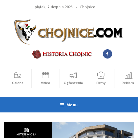
piątek, 7 sierpnia 2026 •
Chojnice
Galeria
Video
Ogłoszenia
Firmy
Reklama
Menu