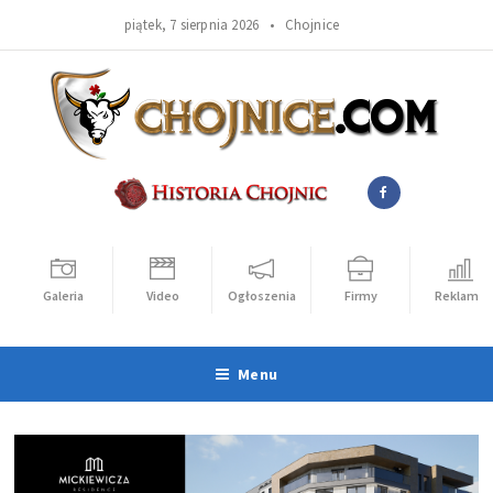
piątek, 7 sierpnia 2026 •
Chojnice
Galeria
Video
Ogłoszenia
Firmy
Reklama
Menu