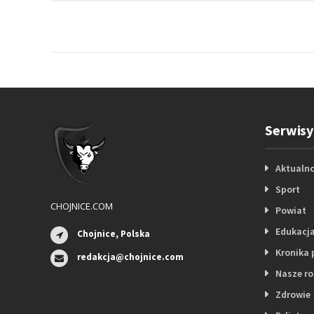
Serwisy
Aktualno
Sport
CHOJNICE.COM
Powiat
Edukacj
Chojnice, Polska
Kronika 
redakcja@chojnice.com
Nasze r
Zdrowie