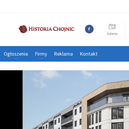
Galeria
Ogłoszenia
Firmy
Reklama
Kontakt