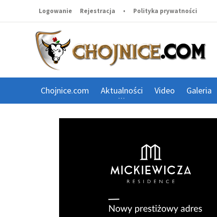
Logowanie
Rejestracja
•
Polityka prywatności
Chojnice.com
Aktualności
Video
Galeria