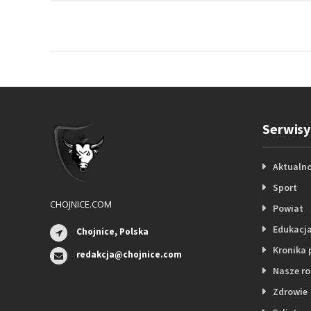
Serwisy
Aktualno
Sport
CHOJNICE.COM
Powiat
Edukacj
Chojnice, Polska
Kronika 
redakcja@chojnice.com
Nasze r
Zdrowie