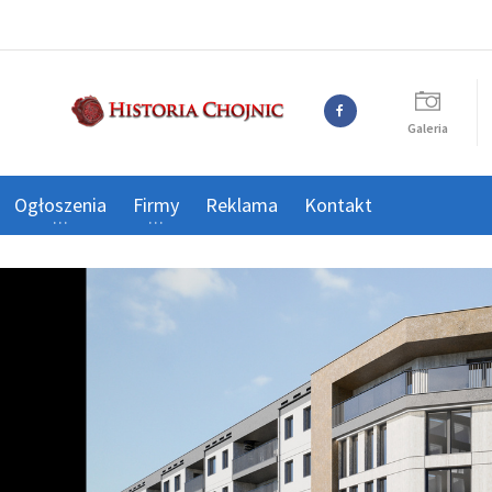
Galeria
Ogłoszenia
Firmy
Reklama
Kontakt