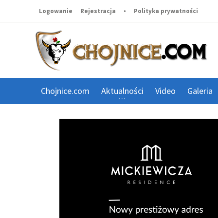
Logowanie
Rejestracja
•
Polityka prywatności
Chojnice.com
Aktualności
Video
Galeria