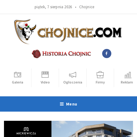
piątek, 7 sierpnia 2026 •
Chojnice
Galeria
Video
Ogłoszenia
Firmy
Reklama
Menu