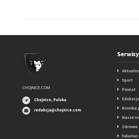
Serwisy
Aktualno
Sport
CHOJNICE.COM
Powiat
Edukacj
Chojnice, Polska
Kronika 
redakcja@chojnice.com
Nasze r
Zdrowie
Felieton