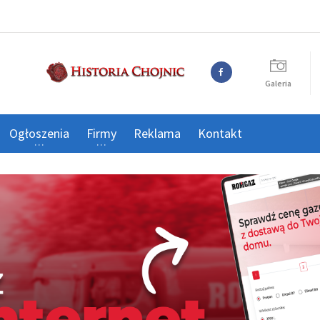
Galeria
Ogłoszenia
Firmy
Reklama
Kontakt