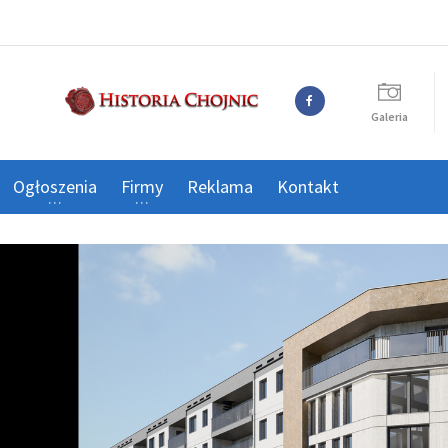
Galeria
Ogłoszenia
Firmy
Reklama
Kontakt