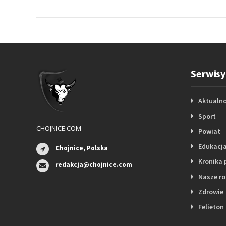
Serwisy
Aktualno
Sport
CHOJNICE.COM
Powiat
Edukacj
Chojnice, Polska
Kronika 
redakcja@chojnice.com
Nasze r
Zdrowie
Felieton