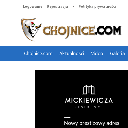
Logowanie
Rejestracja
•
Polityka prywatności
Chojnice.com
Aktualności
Video
Galeria