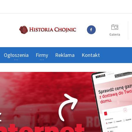
Galeria
Ogłoszenia
Firmy
Reklama
Kontakt