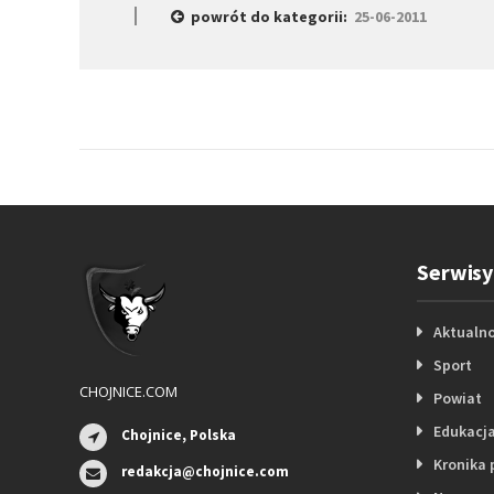
powrót do kategorii:
25-06-2011
Serwisy
Aktualno
Sport
CHOJNICE.COM
Powiat
Edukacj
Chojnice, Polska
Kronika 
redakcja@chojnice.com