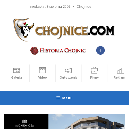
niedziela, 9 sierpnia 2026 •
Chojnice
Galeria
Video
Ogłoszenia
Firmy
Reklama
Menu