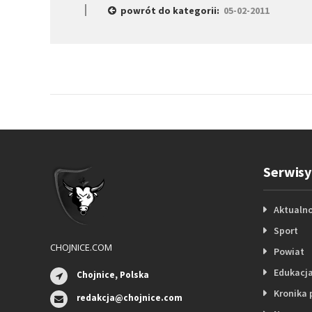
powrót do kategorii:
05-02-2011
Serwisy
Aktualno
Sport
CHOJNICE.COM
Powiat
Edukacj
Chojnice, Polska
Kronika 
redakcja@chojnice.com