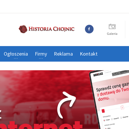
Galeria
Ogłoszenia
Firmy
Reklama
Kontakt