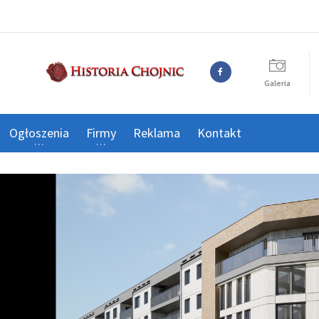
Galeria
Ogłoszenia
Firmy
Reklama
Kontakt