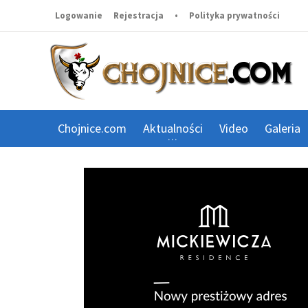
Logowanie
Rejestracja
•
Polityka prywatności
Chojnice.com
Aktualności
Video
Galeria