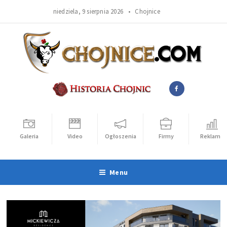
niedziela, 9 sierpnia 2026 •
Chojnice
Galeria
Video
Ogłoszenia
Firmy
Reklama
Menu