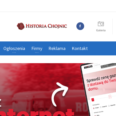
Galeria
Ogłoszenia
Firmy
Reklama
Kontakt