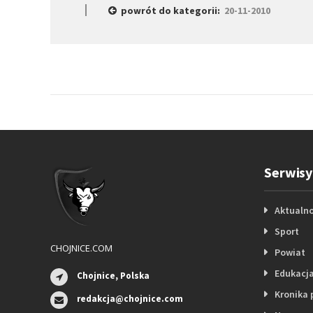
powrót do kategorii:
20-11-2010
Serwisy
Aktualno
Sport
CHOJNICE.COM
Powiat
Edukacj
Chojnice, Polska
Kronika 
redakcja@chojnice.com