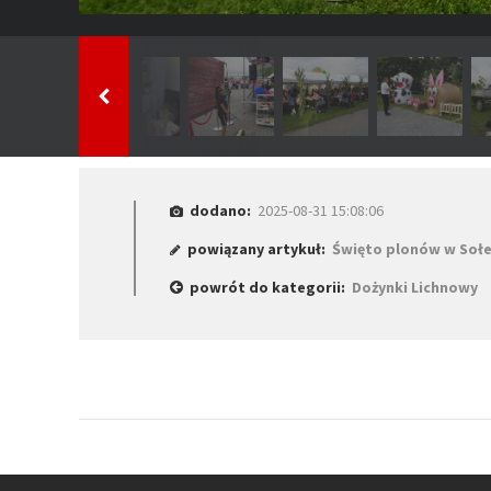
dodano:
2025-08-31 15:08:06
powiązany artykuł:
Święto plonów w Soł
powrót do kategorii:
Dożynki Lichnowy