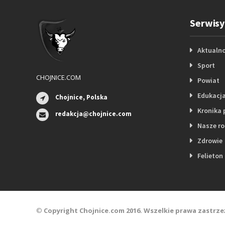
Serwisy
Aktualno
Sport
CHOJNICE.COM
Powiat
Edukacj
Chojnice, Polska
Kronika 
redakcja@chojnice.com
Nasze r
Zdrowie
Felieton
©
Copyright Chojnice.com 2016. Wszelkie prawa zastrze