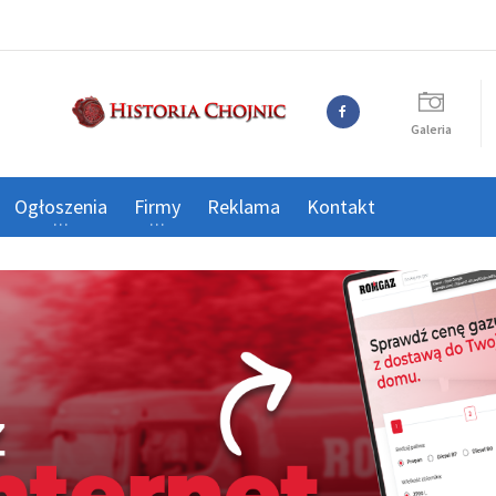
Galeria
Ogłoszenia
Firmy
Reklama
Kontakt