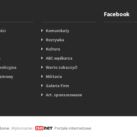
Facebook
ści
Komunikaty
Rozrywka
Kultura
a
ABC wędkarza
policyjna
Warto zobaczyć!
ozmowy
Militaria
Galeria Firm
Art. sponsorowane
żone.
Wykonanie:
Portale internetowe