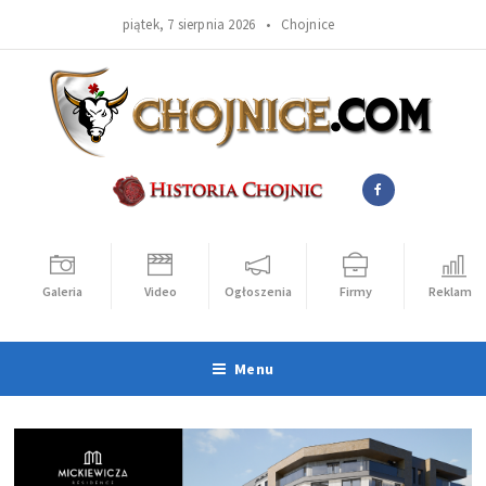
piątek, 7 sierpnia 2026 •
Chojnice
Galeria
Video
Ogłoszenia
Firmy
Reklama
Menu