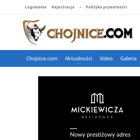
Logowanie
Rejestracja
•
Polityka prywatności
Chojnice.com
Aktualności
Video
Galeria