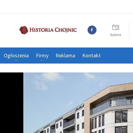
Galeria
Ogłoszenia
Firmy
Reklama
Kontakt