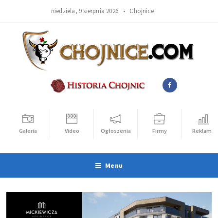
niedziela, 9 sierpnia 2026 •
Chojnice
Galeria
Video
Ogłoszenia
Firmy
Reklama
Menu