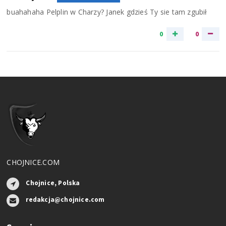
buahahaha Pelplin w Charzy? Janek gdzieś Ty sie tam zgubił
0
0
CHOJNICE.COM
Chojnice, Polska
redakcja@chojnice.com