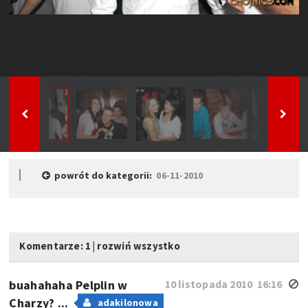
powrót do kategorii:
06-11-2010
Komentarze: 1
|
rozwiń wszystko
buahahaha Pelplin w
10 listopada 2010 16:16
Charzy? ...
adakilonowa