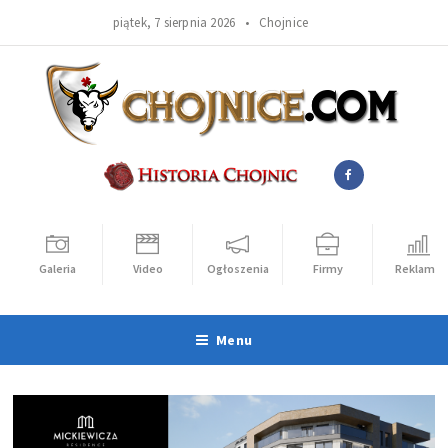
piątek, 7 sierpnia 2026 •
Chojnice
Galeria
Video
Ogłoszenia
Firmy
Reklama
Menu