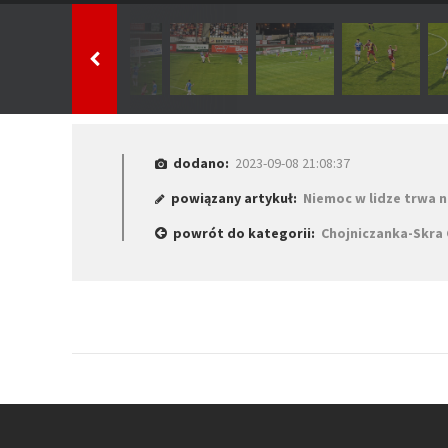
dodano:
2023-09-08 21:08:37
powiązany artykuł:
Niemoc w lidze trwa 
powrót do kategorii:
Chojniczanka-Skra 