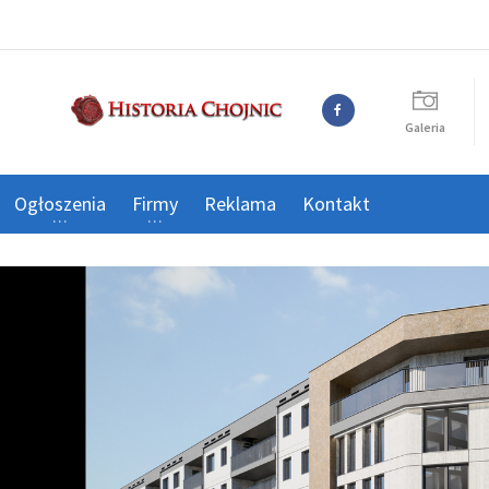
Galeria
Ogłoszenia
Firmy
Reklama
Kontakt