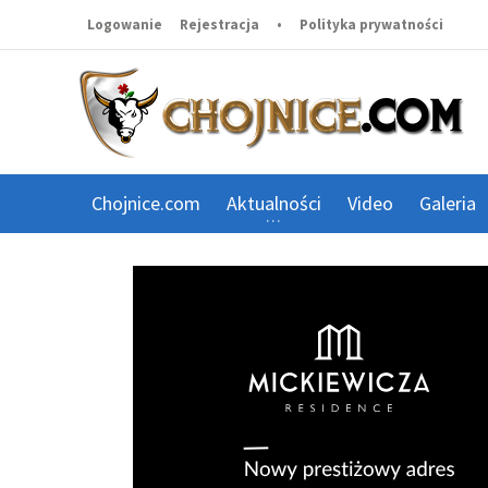
Logowanie
Rejestracja
•
Polityka prywatności
Chojnice.com
Aktualności
Video
Galeria