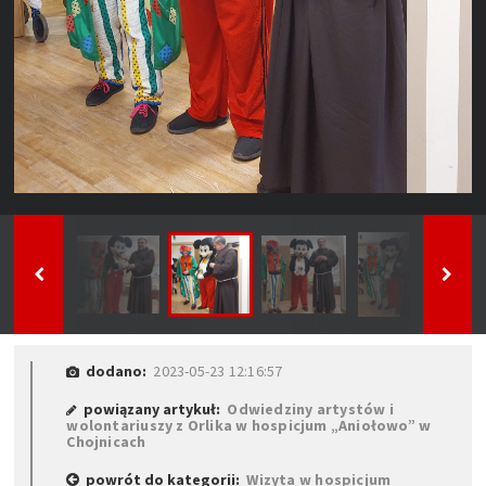
dodano:
2023-05-23 12:16:57
powiązany artykuł:
Odwiedziny artystów i
wolontariuszy z Orlika w hospicjum „Aniołowo” w
Chojnicach
powrót do kategorii:
Wizyta w hospicjum