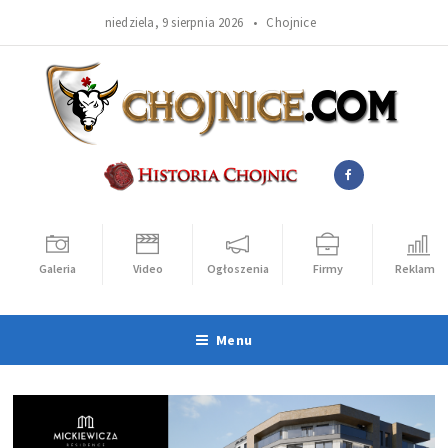
niedziela, 9 sierpnia 2026 •
Chojnice
Galeria
Video
Ogłoszenia
Firmy
Reklama
Menu