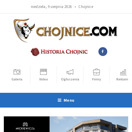
niedziela, 9 sierpnia 2026 •
Chojnice
Galeria
Video
Ogłoszenia
Firmy
Reklama
Menu