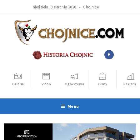
niedziela, 9 sierpnia 2026 •
Chojnice
Galeria
Video
Ogłoszenia
Firmy
Reklama
Menu