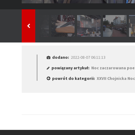
dodano:
2022-08-07 06:11:13
powiązany artykuł:
Noc zaczarowana poez
powrót do kategorii:
XXVII Chojnicka No