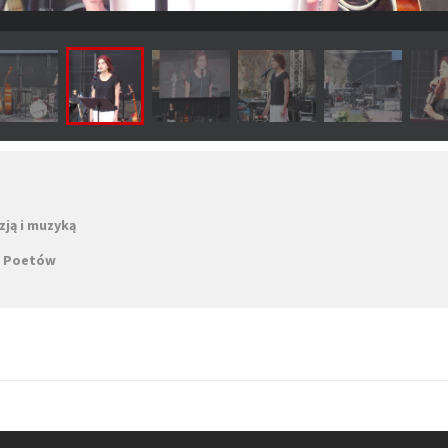
ją i muzyką
c Poetów