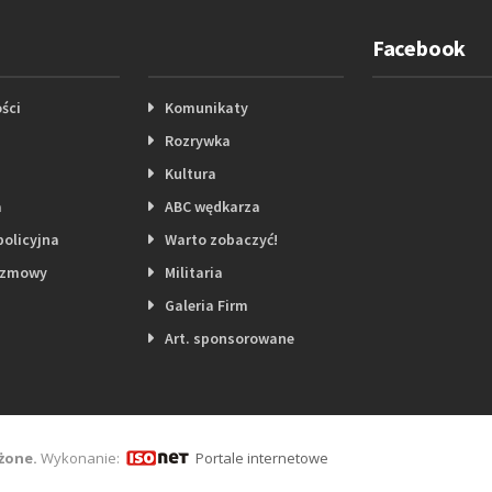
Facebook
ści
Komunikaty
Rozrywka
Kultura
a
ABC wędkarza
policyjna
Warto zobaczyć!
ozmowy
Militaria
Galeria Firm
Art. sponsorowane
żone.
Wykonanie:
Portale internetowe