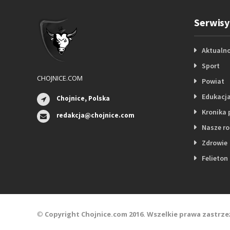
Serwisy
Aktualno
Sport
CHOJNICE.COM
Powiat
Edukacj
Chojnice, Polska
Kronika 
redakcja@chojnice.com
Nasze r
Zdrowie
Felieton
©
Copyright Chojnice.com 2016. Wszelkie prawa zastrze