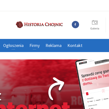
Galeria
Ogłoszenia
Firmy
Reklama
Kontakt