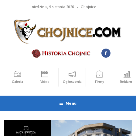
niedziela, 9 sierpnia 2026 •
Chojnice
Galeria
Video
Ogłoszenia
Firmy
Reklama
Menu