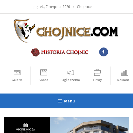
piątek, 7 sierpnia 2026 •
Chojnice
Galeria
Video
Ogłoszenia
Firmy
Reklama
Menu