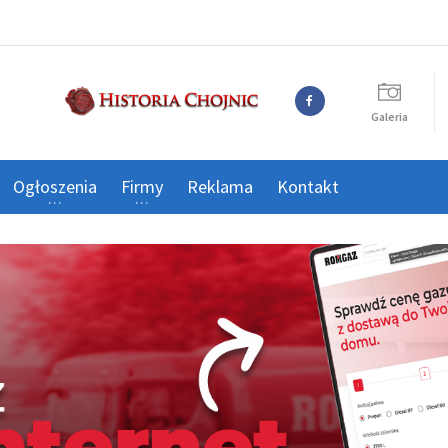
Galeria
Ogłoszenia
Firmy
Reklama
Kontakt