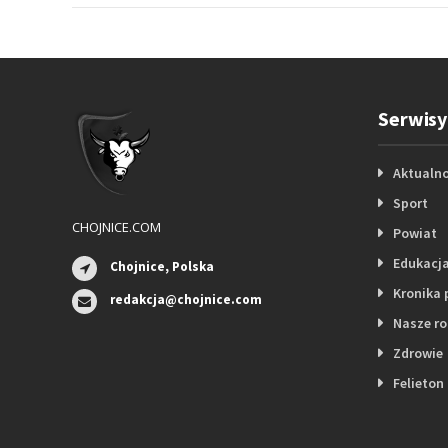
Serwisy
Aktualno
Sport
CHOJNICE.COM
Powiat
Edukacj
Chojnice, Polska
Kronika 
redakcja@chojnice.com
Nasze r
Zdrowie
Felieton