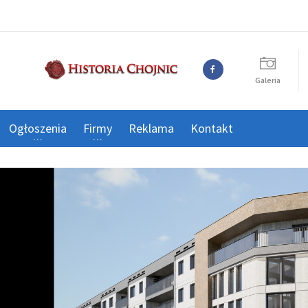
Galeria
Ogłoszenia
Firmy
Reklama
Kontakt