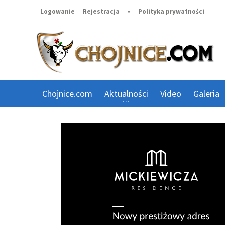
Logowanie
Rejestracja
•
Polityka prywatności
Chojnice.com
Aktualności
Video
Galeria