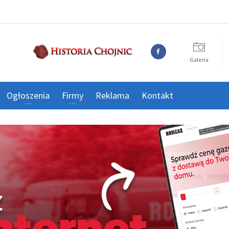
Galeria
Ogłoszenia
Firmy
Reklama
Kontakt