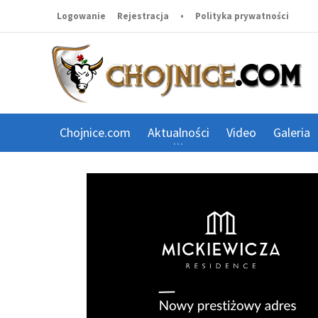
Logowanie
Rejestracja
•
Polityka prywatności
Chojnice.com
Aktualności
Video
Galeria