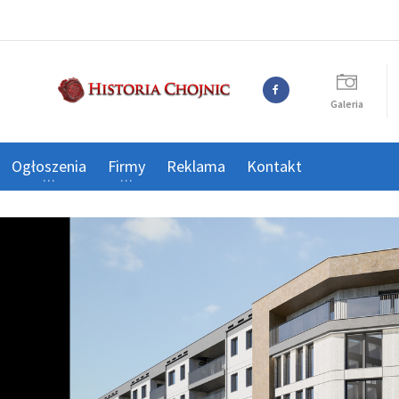
Galeria
Ogłoszenia
Firmy
Reklama
Kontakt