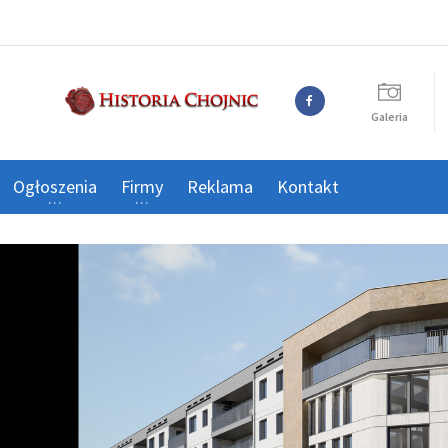
Galeria
Ogłoszenia
Firmy
Reklama
Kontakt