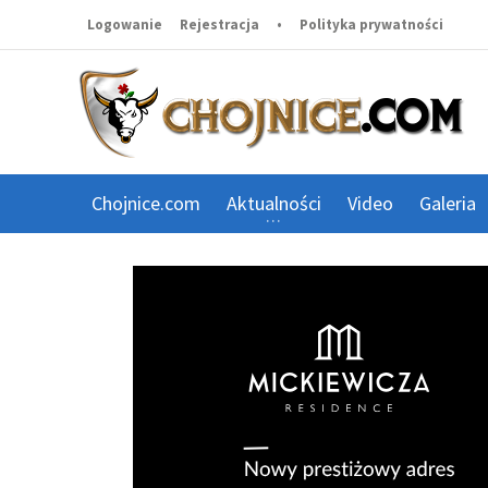
Logowanie
Rejestracja
•
Polityka prywatności
Chojnice.com
Aktualności
Video
Galeria