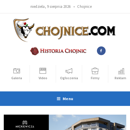
niedziela, 9 sierpnia 2026 •
Chojnice
Galeria
Video
Ogłoszenia
Firmy
Reklama
Menu