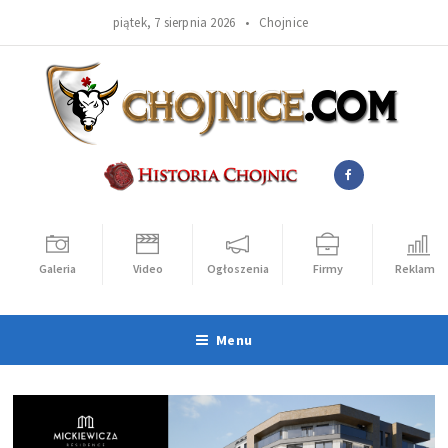
piątek, 7 sierpnia 2026 •
Chojnice
Galeria
Video
Ogłoszenia
Firmy
Reklama
Menu