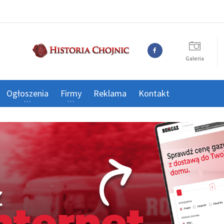
Galeria
Ogłoszenia
Firmy
Reklama
Kontakt