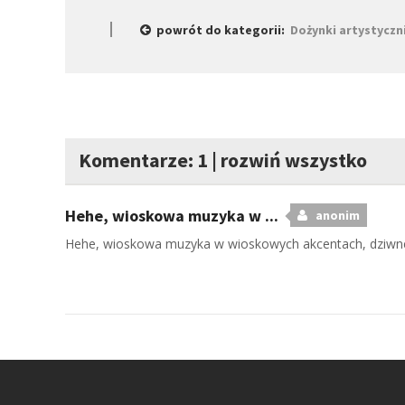
powrót do kategorii:
Dożynki artystyczn
Komentarze: 1
|
rozwiń wszystko
Hehe, wioskowa muzyka w ...
anonim
Hehe, wioskowa muzyka w wioskowych akcentach, dziwne ż