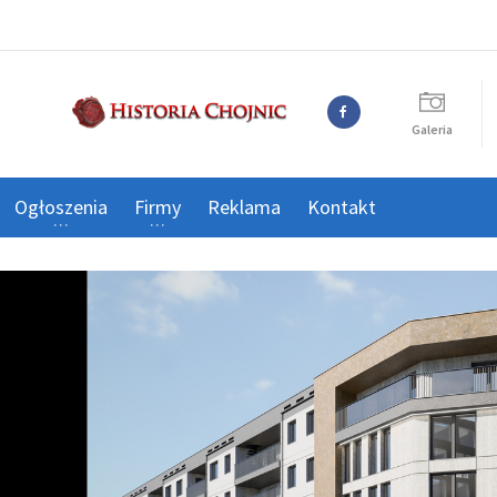
Galeria
Ogłoszenia
Firmy
Reklama
Kontakt