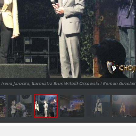
Irena Jarocka, burmistrz Brus Witold Ossowski i Roman Guzelak