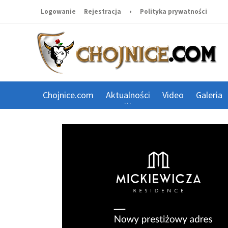
Logowanie
Rejestracja
•
Polityka prywatności
Chojnice.com
Aktualności
Video
Galeria