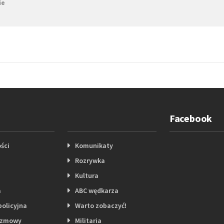
ie
Facebook
ści
Komunikaty
Rozrywka
Kultura
a
ABC wędkarza
policyjna
Warto zobaczyć!
ozmowy
Militaria