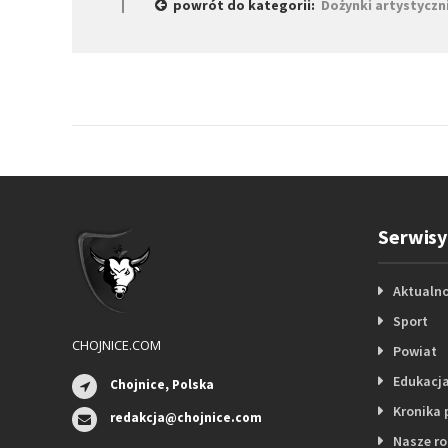
powrót do kategorii:
Dożynki artystyczn
Serwisy
Aktualno
Sport
CHOJNICE.COM
Powiat
Edukacj
Chojnice, Polska
Kronika 
redakcja@chojnice.com
Nasze r