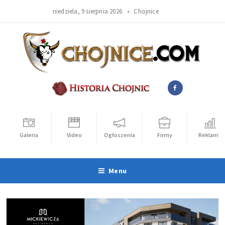
niedziela, 9 sierpnia 2026 •
Chojnice
Galeria
Video
Ogłoszenia
Firmy
Reklama
Menu