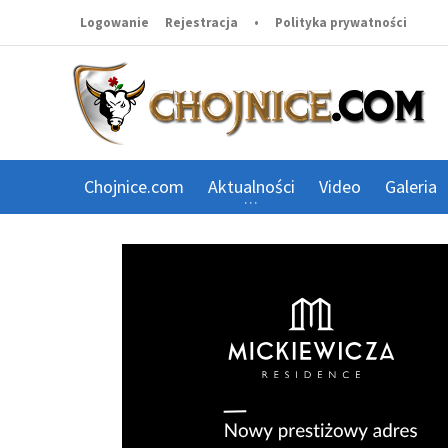
Logowanie
Rejestracja
•
Polityka prywatności
Chojnice.com
Aktualności
Video
Galeria