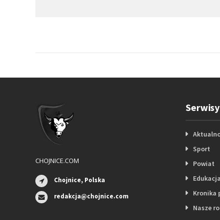
Serwisy
Aktualno
Sport
CHOJNICE.COM
Powiat
Edukacj
Chojnice, Polska
Kronika 
redakcja@chojnice.com
Nasze r