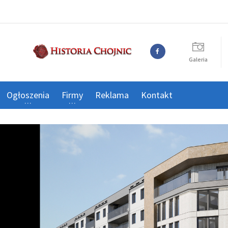
Galeria
Ogłoszenia
Firmy
Reklama
Kontakt