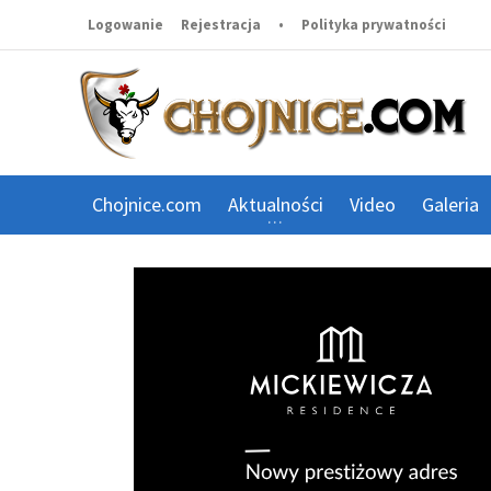
Logowanie
Rejestracja
•
Polityka prywatności
Chojnice.com
Aktualności
Video
Galeria