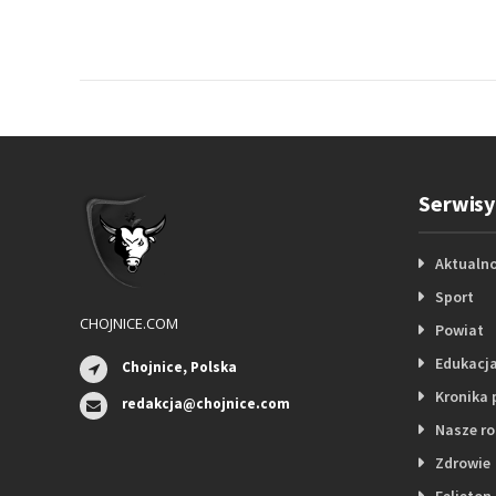
Serwisy
Aktualno
Sport
CHOJNICE.COM
Powiat
Edukacj
Chojnice, Polska
Kronika 
redakcja@chojnice.com
Nasze r
Zdrowie