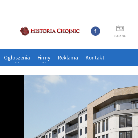
Galeria
Ogłoszenia
Firmy
Reklama
Kontakt