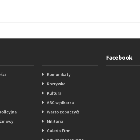
Facebook
ści
Komunikaty
Rozrywka
Kultura
a
ABC wędkarza
policyjna
Warto zobaczyć!
ozmowy
Militaria
Galeria Firm