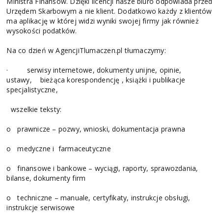
Ministra Finansów. Dzięki licencji nasze biuro odpowiada przed
Urzędem Skarbowym a nie kli
ent. Dodatkowo każdy z klientów
ma aplikację w której widzi wyniki swojej firmy jak również
wysokości podatków.
Na co dzień w AgencjiTlumaczen.pl tłumaczymy:
·
serwisy internetowe,
dokumenty unijne, opinie,
ustawy,
bieżąca korespondencję , k
siążki i publikacje
specjalistyczne,
wszelkie teksty:
o
prawnicze – pozwy, wnioski, dokumentacja prawna
o
medyczne i farmaceutyczne
o
finansowe i bankowe – wyciągi, raporty, sprawozdania,
bilanse, dokumenty firm
o
techniczne – manuale, certyfikaty, instrukcje obsługi,
instrukcje serwisowe