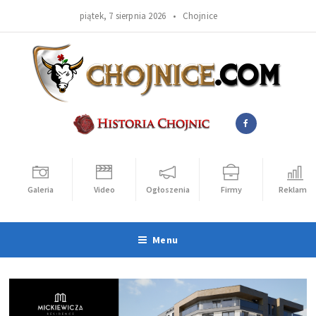
piątek, 7 sierpnia 2026 •
Chojnice
Galeria
Video
Ogłoszenia
Firmy
Reklama
Menu