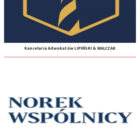
Kancelaria Adwokatów LIPIŃSKI & WALCZAK