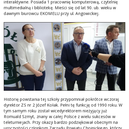
interaktywne. Posiada 1 pracownię komputerową, czytelnię
multimedialną i bibliotekę. Mieści się od lat 90. ub. wieku w
dawnym biurowcu EKOMELU przy ul. Angowickiej.
Historię powstania tej szkoły przypomniał pokrótce wczoraj
dyrektor ZS nr 2 Józef Kołak. Pełni tę funkcję od 1990 roku. W
tym samym roku został wicedyrektorem nieżyjący już
Romuald Szmyt, znany w całej Polsce z wielu sukcesów w
teleturniejach. Przy okazji bardzo podziękował obecnym na
uroczystości członkom Zarządu Powiatu Chojnickiego, którzy